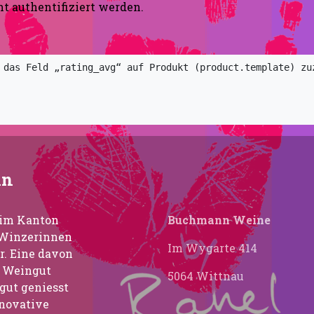
cht authentifiziert werden.
 das Feld „rating_avg“ auf Produkt (product.template) zuz
nn
n im Kanton
Buchmann Weine
 Winzerinnen
Im Wygarte 414
r. Eine davon
 Weingut
5064 Wittnau
ut geniesst
nnovative